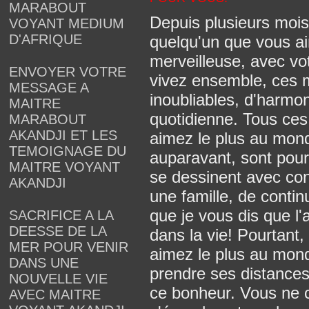
MARABOUT
Depuis plusieurs mois
VOYANT MEDIUM
D'AFRIQUE
quelqu'un que vous a
merveilleuse, avec vo
ENVOYER VOTRE
vivez ensemble, ces 
MESSAGE A
inoubliables, d'harmon
MAITRE
quotidienne. Tous ce
MARABOUT
AKANDJI ET LES
aimez le plus au mon
TEMOIGNAGE DU
auparavant, sont pour
MAITRE VOYANT
se dessinent avec con
AKANDJI
une famille, de contin
que je vous dis que l'
SACRIFICE A LA
DEESSE DE LA
dans la vie! Pourtant
MER POUR VENIR
aimez le plus au mo
DANS UNE
prendre ses distances
NOUVELLE VIE
ce bonheur. Vous ne c
AVEC MAITRE