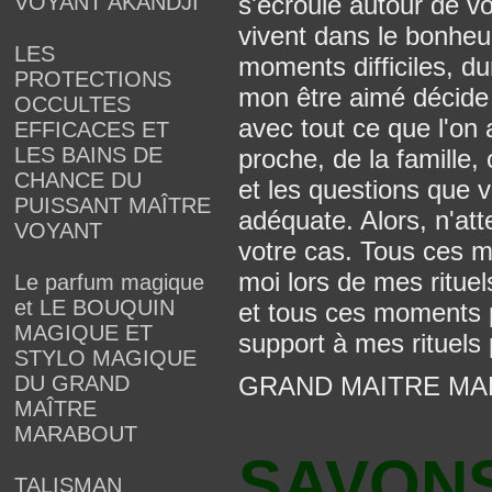
s'écroule autour de v
VOYANT AKANDJI
vivent dans le bonheur
LES
moments difficiles, du
PROTECTIONS
mon être aimé décide
OCCULTES
avec tout ce que l'on
EFFICACES ET
LES BAINS DE
proche, de la famille
CHANCE DU
et les questions que
PUISSANT MAÎTRE
adéquate. Alors, n'att
VOYANT
votre cas. Tous ces 
moi lors de mes ritue
Le parfum magique
et LE BOUQUIN
et tous ces moments p
MAGIQUE ET
support à mes rituels
STYLO MAGIQUE
GRAND MAITRE MA
DU GRAND
MAÎTRE
MARABOUT
SAVONS
TALISMAN