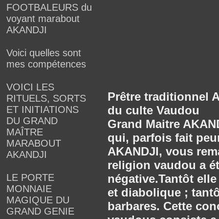
FOOTBALEURS du
voyant marabout
AKANDJI
Voici quelles sont
mes compétences
VOICI LES
Prêtre traditionnel 
RITUELS, SORTS
du culte Vaudou
ET INITIATIONS
DU GRAND
Grand Maitre AKAND
MAÎTRE
qui, parfois fait p
MARABOUT
AKANDJI, vous remarq
AKANDJI
religion vaudou a é
LE PORTE
négative.Tantôt ell
MONNAIE
et diabolique ; tantô
MAGIQUE DU
barbares. Cette con
GRAND GENIE