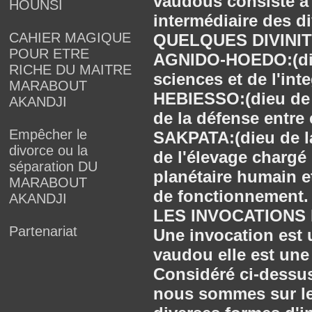
vaudous consiste 
HOUNSI
intermédiaire des di
CAHIER MAGIQUE
QUELQUES DIVINI
POUR ETRE
AGNIDO-HOEDO:(dieu
RICHE DU MAITRE
sciences et de l'int
MARABOUT
HEBIESSO:(dieu de t
AKANDJI
de la défense entre 
Empêcher le
SAKPATA:(dieu de la 
divorce ou la
de l'élevage chargé 
séparation DU
planétaire humain et
MARABOUT
de fonctionnement.
AKANDJI
LES INVOCATIONS 
Partenariat
Une invocation est
vaudou elle est une
Considéré ci-dessus,
nous sommes sur le p