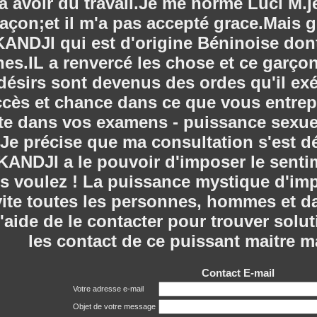
 avoir du travail.
Je me norme Luci M.je 
açon;et il m'a pas accepté grace.Mais g
NDJI qui est d'origine Béninoise dont j
es.IL a renvercé les chose et ce garçon
ésirs sont devenus des ordes qu'il ex
ès et chance dans ce que vous entrepren
site dans vos examens - puissance sexuel
l.Je précise que ma consultation s'est 
KANDJI a le pouvoir d'imposer le sentim
 voulez ! La puissance mystique d'impos
nvite toutes les personnes, hommes et d
'aide de le contacter pour trouver solut
les contact de ce puissant maitre m
Contact E-mail
Votre adresse e-mail
Objet de votre message