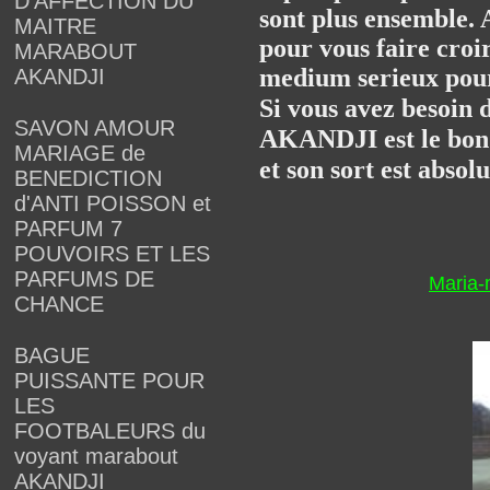
D'AFFECTION DU
sont plus ensemble. A
MAITRE
pour vous faire croi
MARABOUT
medium serieux pour 
AKANDJI
Si vous avez besoin
SAVON AMOUR
AKANDJI est le bon c
MARIAGE de
et son sort est absol
BENEDICTION
d'ANTI POISSON et
PARFUM 7
POUVOIRS ET LES
PARFUMS DE
Maria
CHANCE
BAGUE
PUISSANTE POUR
LES
FOOTBALEURS du
voyant marabout
AKANDJI