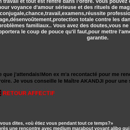
mon travail et tout est rentré dans l’ordre. Vous pouv
ur voyance d'amour sérieuse et des rituels de magie
té conjugale,chance,travail,examens,réussite professio
age,désenvoûtement,protection totale contre les dang
roblèmes familiaux.. Vous avez des doutes,vous ne s
ortera le coup de pouce qu'il faut,pour mettre l'am
garantie.
e que j'attendais!Mon ex m'a recontacté pour me renc
ire. Je vous conseille le Maître AKANDJI pour une s
E
RETOUR AFFECTIF
vous dites, «où étiez vous pendant tout ce temps?»
t après une rencontre avec medium marabout voyant alibo qui