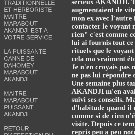
serieux AKANDJI. Tan
TRADITIONNELLE
augmentaient de vite
ET HERBORISTE
MAITRE
mon ex avec l'autre 
MARABOUT
contacter le voyant
AKANDJI EST A
rien" c'est comme ce
VOTRE SERVICE
lui ai fournis tout c
rituels que le voya
LA PUISSANTE
cela ma vraiment ét
CANNE DE
DAHOMEY
Je n'en croyais pas
MARABOUT
ne pas lui répondre q
AKANDJI
Une semaine plus tar
AKANDJI m'en avait dé
MAITRE
suivi ses conseils. 
MARABOUT
d'habitude quand il e
PUISSANT
AKANDJI
comme si de rien n'ét
visite. Depuis ce te
RETOUR
repris peu a peu notre