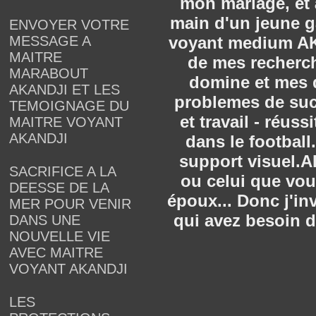
mon mariage, et à
main d'un jeune g
ENVOYER VOTRE
voyant medium AKA
MESSAGE A
MAITRE
de mes recherch
MARABOUT
domine et mes d
AKANDJI ET LES
problemes de succ
TEMOIGNAGE DU
et travail - réus
MAITRE VOYANT
AKANDJI
dans le footbal
support visuel.A
SACRIFICE A LA
ou celui que vous
DEESSE DE LA
époux... Donc j'i
MER POUR VENIR
qui avez besoin d
DANS UNE
NOUVELLE VIE
AVEC MAITRE
VOYANT AKANDJI
LES