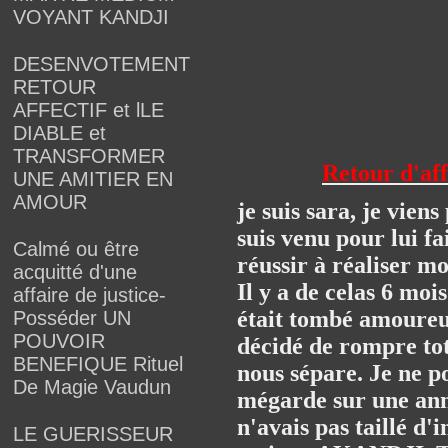
VOYANT KANDJI
DESENVOTEMENT
RETOUR
AFFECTIF et lLE
DIABLE et
TRANSFORMER
Retour d'aff
UNE AMITIER EN
AMOUR
je suis sara, je vie
suis venu pour lui fa
Calmé ou être
réussir à réaliser m
acquitté d'une
Il y a de celas 6 mo
affaire de justice-
était tombé amoureux
Posséder UN
POUVOIR
décidé de rompre tot
BENEFIQUE Rituel
nous sépare. Je ne p
De Magie Vaudun
mégarde sur une anno
n'avais pas taillé d
LE GUERISSEUR