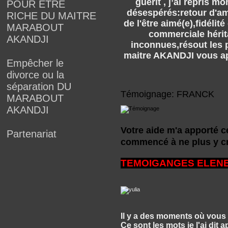
guérit , j’ai repris 
POUR ETRE
désespérés:retour d'amo
RICHE DU MAITRE
de l'être aimé(e),fidéli
MARABOUT
commerciale hérit
AKANDJI
inconnues,résout les p
maitre AKANDJI vous app
Empêcher le
divorce ou la
séparation DU
Témoignage: FRANCK
MARABOUT
AKANDJI
Votre aide m'a apporté c
Partenariat
commencé à ne plus y cro
TEMOIGANGES ELEN
Il y a des moments où vous 
Ce sont les mots je l'ai di