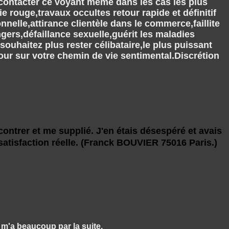
ez contacter ce voyant même dans les cas les plus
 rouge,travaux occultes retour rapide et définitif
nnelle,attirance clientèle dans le commerce,faillite
ers,défaillance sexuelle,guérit les maladies
ouhaitez plus rester célibataire,le plus puissant
our sur votre chemin de vie sentimental.Discrétion
ontrer et me supplié. J'en étais désespéré et avais
atisfaction réelle. (Franck BOUVIER 75016 Paris.)
 m'a beaucoup par la suite.