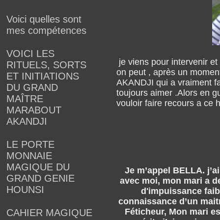
Voici quelles sont
mes compétences
VOICI LES
je viens pour intervenir 
RITUELS, SORTS
on peut , après un moment
ET INITIATIONS
AKANDJI qui a vraiment fai
DU GRAND
toujours aimer .Alors en 
MAÎTRE
vouloir faire recours a ce
MARABOUT
AKANDJI
LE PORTE
MONNAIE
MAGIQUE DU
Je m’appel BELLA. j’ai
GRAND GENIE
avec moi, mon mari a de
HOUNSI
d'impuissance faibl
connaissance d’un maitr
Féticheur, Mon mari est
CAHIER MAGIQUE