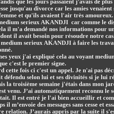
dis que les jours passaient j'avais de plus
sse jusqu'au divorce car les amies venaient 
femme et qu'ils avaient l'air très amoureux.
 medium serieux AKANDJI car comme le disai
la il m'a demandé nos informations pour un
e dont il avait besoin pour résoudre notre cas
nt medium serieux AKANDJI à faire les trava
onné.
 mes yeux j'ai expliqué cela au voyant medi
ue c'est le premier signe.
d cette fois ci c'est un appel. Je n'ai pas d
fendu selon lui et ses divinités si je lui r
Mais la troisième semaine j'étais dans mon ja
st venu. J’ai automatiquement reconnu le son 
ait. Il est entré je l'ai bien accueillir et 
mps il m’envoie des messages sans cesse et e
 relation. J’aurais appris par la suite il s'es