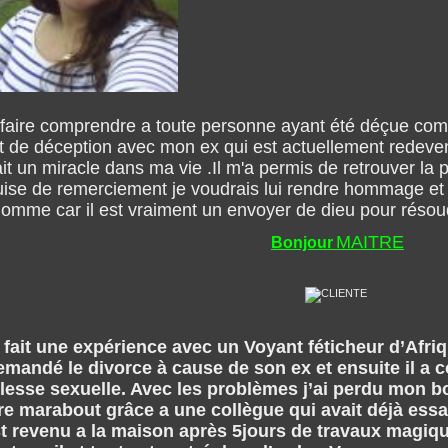
et faire comprendre a toute personne ayant été déçue co
 de déception avec mon ex qui est actuellement redevenu
t un miracle dans ma vie .Il m'a permis de retrouver la p
guise de remerciement je voudrais lui rendre hommage et
 homme car il est vraiment un envoyer de dieu pour réso
MAITRE
Bonjour
 fait une expérience avec un Voyant féticheur d’Afr
mandé le divorce à cause de son ex et ensuite il a 
esse sexuelle. Avec les problèmes j’ai perdu mon boulot
e marabout grâce a une collègue qui avait déjà es
 revenu a la maison après 5jours de travaux magique, 