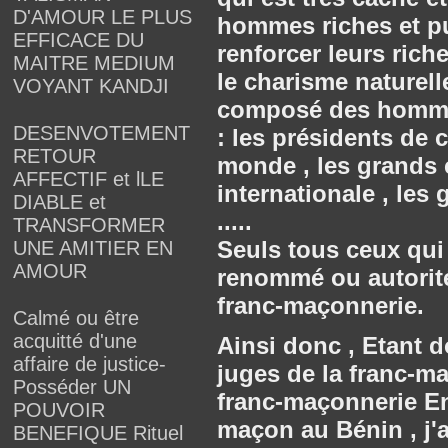
D'AMOUR LE PLUS
hommes riches et pu
EFFICACE DU
renforcer leurs rich
MAITRE MEDIUM
le charisme naturel
VOYANT KANDJI
composé des homme
DESENVOTEMENT
: les présidents de
RETOUR
monde , les grands
AFFECTIF et lLE
internationale , les
DIABLE et
.....
TRANSFORMER
Seuls tous ceux qui
UNE AMITIER EN
AMOUR
renommé ou autorité
franc-maçonnerie.
Calmé ou être
acquitté d'une
Ainsi donc , Etant d
affaire de justice-
juges de la franc-m
Posséder UN
franc-maçonnerie En 
POUVOIR
maçon au Bénin , j'a
BENEFIQUE Rituel