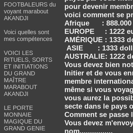
FOOTBALEURS du
pour devenir membr
voyant marabout
voici comment se prés
AKANDJI
Afrique : 888.000 
EUROPE : 1222 e
Voici quelles sont
mes compétences
AMÉRIQUE : 1333 do
ASIE : 1333 doll
VOICI LES
AUSTRALIE: 1222 dol
RITUELS, SORTS
Vous devez bien not
ET INITIATIONS
Initier et de vous 
DU GRAND
MAÎTRE
membre internationa
MARABOUT
même si vous voyage
AKANDJI
vous aurez la possib
secte dans le pays 
LE PORTE
Comment se passe l'I
MONNAIE
MAGIQUE DU
Vous devez m'envoye
GRAND GENIE
nom................