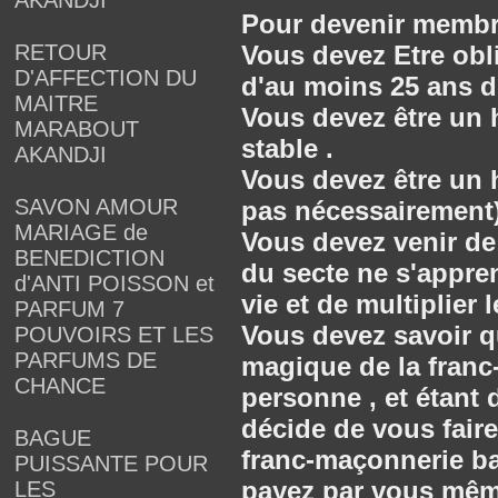
AKANDJI
Pour devenir membr
RETOUR
Vous devez Etre obl
D'AFFECTION DU
d'au moins 25 ans d'
MAITRE
Vous devez être un
MARABOUT
stable .
AKANDJI
Vous devez être un
SAVON AMOUR
pas nécessairement)
MARIAGE de
Vous devez venir de 
BENEDICTION
du secte ne s'appre
d'ANTI POISSON et
vie et de multiplier l
PARFUM 7
Vous devez savoir q
POUVOIRS ET LES
PARFUMS DE
magique de la franc
CHANCE
personne , et étan
décide de vous faire
BAGUE
franc-maçonnerie b
PUISSANTE POUR
payez par vous même
LES