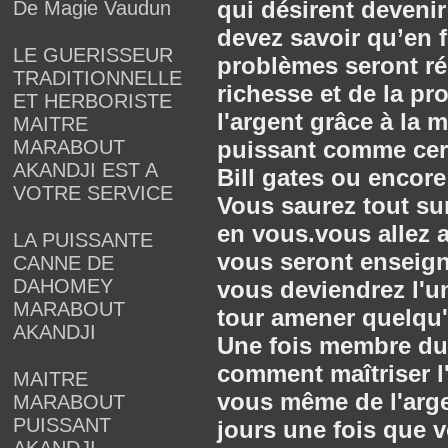
qui désirent deveni
De Magie Vaudun
devez savoir qu’en f
LE GUERISSEUR
problèmes seront rés
TRADITIONNELLE
richesse et de la p
ET HERBORISTE
l'argent grâce à la 
MAITRE
MARABOUT
puissant comme cert
AKANDJI EST A
Bill gates ou encore
VOTRE SERVICE
Vous saurez tout su
en vous.vous allez 
LA PUISSANTE
vous seront enseign
CANNE DE
DAHOMEY
vous deviendrez l'u
MARABOUT
tour amener quelqu'
AKANDJI
Une fois membre du 
comment maîtriser l
MAITRE
vous même de l'arge
MARABOUT
PUISSANT
jours une fois que 