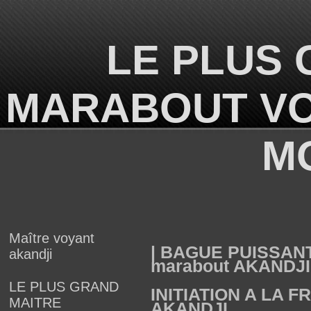
LE PLUS 
MARABOUT VO
M
Maître voyant
| BAGUE PUISSAN
akandji
marabout AKANDJI
LE PLUS GRAND
INITIATION A LA
MAITRE
AKANDJI