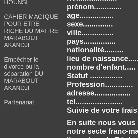
HOUNSI
prénom.............
age................
CAHIER MAGIQUE
sexe..............
POUR ETRE
RICHE DU MAITRE
ville...............
MARABOUT
pays...............
AKANDJI
nationalité.........
lieu de naissance....
Empêcher le
nombre d'enfant.....
divorce ou la
séparation DU
Statut ...............
MARABOUT
Profession.............
AKANDJI
adresse.................
tel......................
Partenariat
Suivie de votre frais
En suite nous vous 
notre secte franc-m