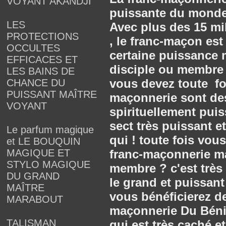
VOYANT AKANDJI
puissante du monde
LES
Avec plus des 15 mi
PROTECTIONS
, le franc-maçon es
OCCULTES
certaine puissance m
EFFICACES ET
disciple ou membre 
LES BAINS DE
vous devez toute foi
CHANCE DU
PUISSANT MAÎTRE
maçonnerie sont de
VOYANT
spirituellement pui
sect très puissant e
Le parfum magique
qui ! toute fois vou
et LE BOUQUIN
MAGIQUE ET
franc-maçonnerie m
STYLO MAGIQUE
membre ? c'est très
DU GRAND
le grand et puissan
MAÎTRE
vous bénéficierez de
MARABOUT
maçonnerie Du Béni
TALISMAN
qui est très caché e